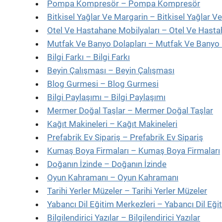
Pompa Kompresör – Pompa Kompresör
Bitkisel Yağlar Ve Margarin – Bitkisel Yağlar V
Otel Ve Hastahane Mobilyaları – Otel Ve Hasta
Mutfak Ve Banyo Dolapları – Mutfak Ve Banyo 
Bilgi Farkı – Bilgi Farkı
Beyin Çalışması – Beyin Çalışması
Blog Gurmesi – Blog Gurmesi
Bilgi Paylaşımı – Bilgi Paylaşımı
Mermer Doğal Taşlar – Mermer Doğal Taşlar
Kağıt Makineleri – Kağıt Makineleri
Prefabrik Ev Sipariş – Prefabrik Ev Sipariş
Kumaş Boya Firmaları – Kumaş Boya Firmaları
Doğanın İzinde – Doğanın İzinde
Oyun Kahramanı – Oyun Kahramanı
Tarihi Yerler Müzeler – Tarihi Yerler Müzeler
Yabancı Dil Eğitim Merkezleri – Yabancı Dil Eği
Bilgilendirici Yazılar – Bilgilendirici Yazılar