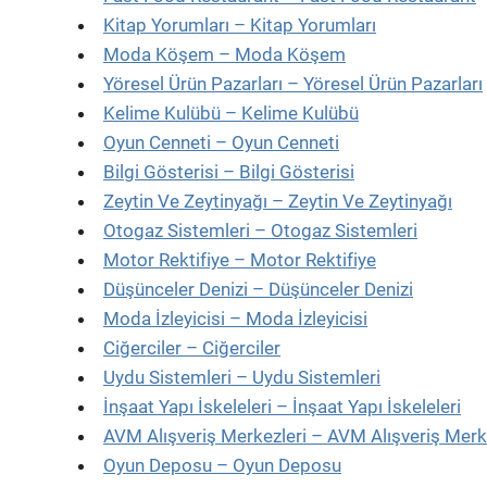
Kitap Yorumları – Kitap Yorumları
Moda Köşem – Moda Köşem
Yöresel Ürün Pazarları – Yöresel Ürün Pazarları
Kelime Kulübü – Kelime Kulübü
Oyun Cenneti – Oyun Cenneti
Bilgi Gösterisi – Bilgi Gösterisi
Zeytin Ve Zeytinyağı – Zeytin Ve Zeytinyağı
Otogaz Sistemleri – Otogaz Sistemleri
Motor Rektifiye – Motor Rektifiye
Düşünceler Denizi – Düşünceler Denizi
Moda İzleyicisi – Moda İzleyicisi
Ciğerciler – Ciğerciler
Uydu Sistemleri – Uydu Sistemleri
İnşaat Yapı İskeleleri – İnşaat Yapı İskeleleri
AVM Alışveriş Merkezleri – AVM Alışveriş Merk
Oyun Deposu – Oyun Deposu