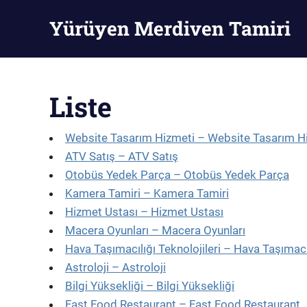
Skip
Yürüyen Merdiven Tamiri
to
content
Yürüyen
Merdiven
Tamiri
Liste
Website Tasarım Hizmeti – Website Tasarım H
ATV Satış – ATV Satış
Otobüs Yedek Parça – Otobüs Yedek Parça
Kamera Tamiri – Kamera Tamiri
Hizmet Ustası – Hizmet Ustası
Macera Oyunları – Macera Oyunları
Hava Taşımacılığı Teknolojileri – Hava Taşımacıl
Astroloji – Astroloji
Bilgi Yüksekliği – Bilgi Yüksekliği
Fast Food Restaurant – Fast Food Restaurant