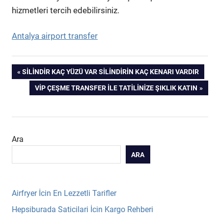
hizmetleri tercih edebilirsiniz.
Antalya airport transfer
Yazı
PREVIOUS
SILINDIR KAÇ YÜZÜ VAR SILINDIRIN KAÇ KENARI VARDIR
POST:
NEXT
VIP ÇEŞME TRANSFER ILE TATILINIZE ŞIKLIK KATIN
gezinmesi
POST:
Ara
ARA
Airfryer İcin En Lezzetli Tarifler
Hepsiburada Saticilari İcin Kargo Rehberi