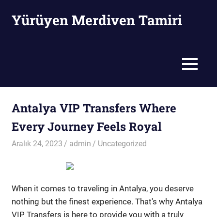
Skip
Yürüyen Merdiven Tamiri
to
content
Yürüyen
Merdiven
Tamiri
MENU
Antalya VIP Transfers Where
Every Journey Feels Royal
Aralık 24, 2023
admin
Uncategorized
When it comes to traveling in Antalya, you deserve
nothing but the finest experience. That's why Antalya
VIP Transfers is here to provide you with a truly