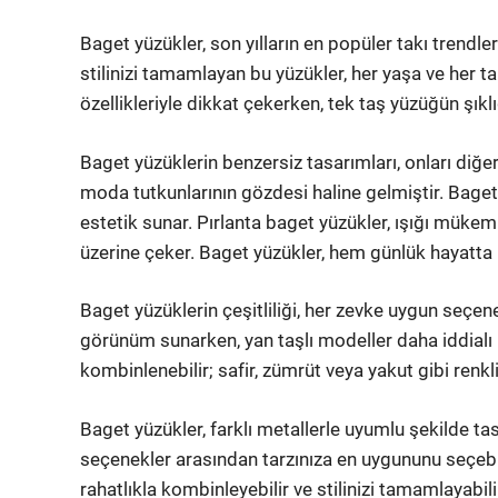
Baget yüzükler, son yılların en popüler takı trendleri
stilinizi tamamlayan bu yüzükler, her yaşa ve her 
özellikleriyle dikkat çekerken, tek taş yüzüğün şıkl
Baget yüzüklerin benzersiz tasarımları, onları diğe
moda tutkunlarının gözdesi haline gelmiştir. Baget
estetik sunar. Pırlanta baget yüzükler, ışığı mükemm
üzerine çeker. Baget yüzükler, hem günlük hayatt
Baget yüzüklerin çeşitliliği, her zevke uygun seçene
görünüm sunarken, yan taşlı modeller daha iddialı bir
kombinlenebilir; safir, zümrüt veya yakut gibi renkli t
Baget yüzükler, farklı metallerle uyumlu şekilde tasar
seçenekler arasından tarzınıza en uygununu seçebilir
rahatlıkla kombinleyebilir ve stilinizi tamamlayabili