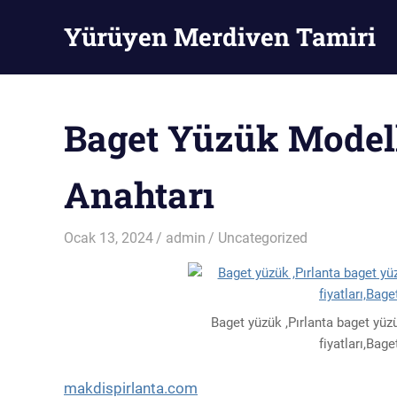
Skip
Yürüyen Merdiven Tamiri
to
content
Yürüyen
Merdiven
Tamiri
Baget Yüzük Modell
Anahtarı
Ocak 13, 2024
admin
Uncategorized
Baget yüzük ,Pırlanta baget yüz
fiyatları,Bag
makdispirlanta.com