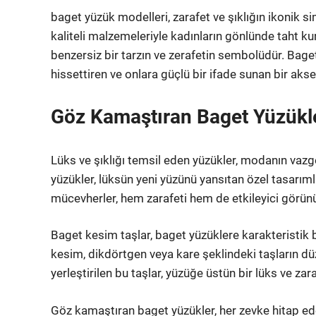
baget yüzük modelleri, zarafet ve şıklığın ikonik si
kaliteli malzemeleriyle kadınların gönlünde taht kur
benzersiz bir tarzın ve zerafetin sembolüdür. Baget
hissettiren ve onlara güçlü bir ifade sunan bir aks
Göz Kamaştıran Baget Yüzükl
Lüks ve şıklığı temsil eden yüzükler, modanın vazg
yüzükler, lüksün yeni yüzünü yansıtan özel tasarım
mücevherler, hem zarafeti hem de etkileyici görün
Baget kesim taşlar, baget yüzüklere karakteristik b
kesim, dikdörtgen veya kare şeklindeki taşların düzg
yerleştirilen bu taşlar, yüzüğe üstün bir lüks ve zar
Göz kamaştıran baget yüzükler, her zevke hitap eden