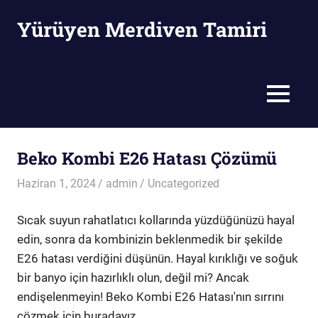
Skip
Yürüyen Merdiven Tamiri
to
content
Yürüyen
Merdiven
Tamiri
MENU
Beko Kombi E26 Hatası Çözümü
Haziran 1, 2024
admin
Uncategorized
Sıcak suyun rahatlatıcı kollarında yüzdüğünüzü hayal
edin, sonra da kombinizin beklenmedik bir şekilde
E26 hatası verdiğini düşünün. Hayal kırıklığı ve soğuk
bir banyo için hazırlıklı olun, değil mi? Ancak
endişelenmeyin! Beko Kombi E26 Hatası'nın sırrını
çözmek için buradayız.