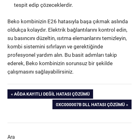
tespit edip çözeceklerdir.
Beko kombinizin E26 hatasıyla başa çıkmak aslında
oldukça kolaydır. Elektrik bağlantılarını kontrol edin,
su basıncını düzeltin, ısıtma elemanlarını temizleyin,
kombi sistemini sıfırlayın ve gerektiğinde
profesyonel yardım alın. Bu basit adımları takip
ederek, Beko kombinizin sorunsuz bir şekilde
çalışmasını sağlayabilirsiniz.
Yazı
PREVIOUS
AĞDA KAYITLI DEĞIL HATASI ÇÖZÜMÜ
POST:
NEXT
0XC000007B DLL HATASI ÇÖZÜMÜ
gezinmesi
POST:
Ara