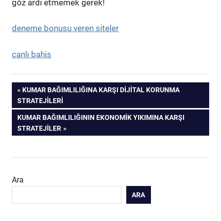
göz ardı etmemek gerek!
deneme bonusu veren siteler
canlı bahis
Yazı
PREVIOUS
KUMAR BAĞIMLILIĞINA KARŞI DIJITAL KORUNMA
POST:
STRATEJILERI
gezinmesi
NEXT
KUMAR BAĞIMLILIĞININ EKONOMIK YIKIMINA KARŞI
POST:
STRATEJILER
Ara
ARA