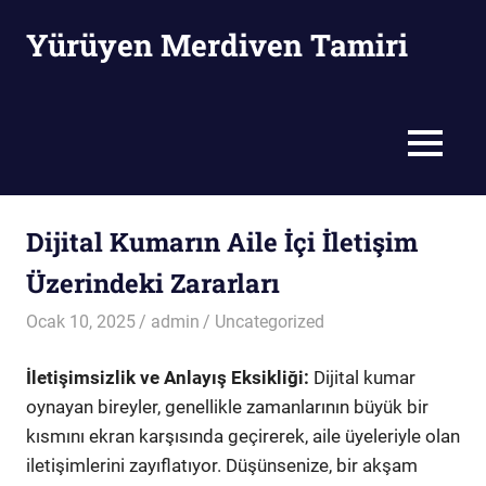
Skip
Yürüyen Merdiven Tamiri
to
content
Yürüyen
Merdiven
Tamiri
MENU
Dijital Kumarın Aile İçi İletişim
Üzerindeki Zararları
Ocak 10, 2025
admin
Uncategorized
İletişimsizlik ve Anlayış Eksikliği:
Dijital kumar
oynayan bireyler, genellikle zamanlarının büyük bir
kısmını ekran karşısında geçirerek, aile üyeleriyle olan
iletişimlerini zayıflatıyor. Düşünsenize, bir akşam