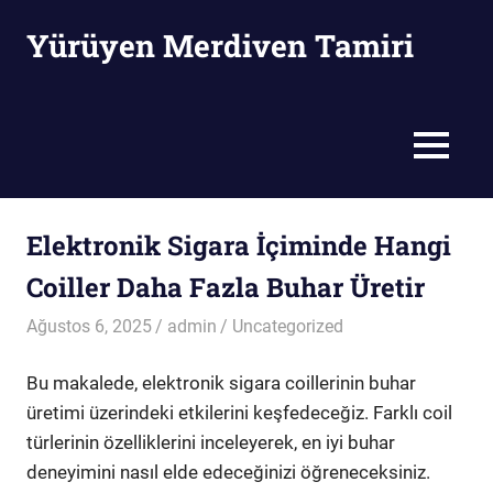
Skip
Yürüyen Merdiven Tamiri
to
content
Yürüyen
Merdiven
Tamiri
MENU
Elektronik Sigara İçiminde Hangi
Coiller Daha Fazla Buhar Üretir
Ağustos 6, 2025
admin
Uncategorized
Bu makalede, elektronik sigara coillerinin buhar
üretimi üzerindeki etkilerini keşfedeceğiz. Farklı coil
türlerinin özelliklerini inceleyerek, en iyi buhar
deneyimini nasıl elde edeceğinizi öğreneceksiniz.