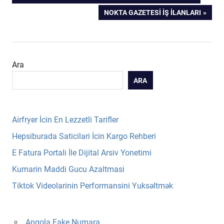
POST:
NEXT
NOKTA GAZETESI İŞ İLANLARI
gezinmesi
POST:
Ara
ARA
Airfryer İcin En Lezzetli Tarifler
Hepsiburada Saticilari İcin Kargo Rehberi
E Fatura Portali İle Dijital Arsiv Yonetimi
Kumarin Maddi Gucu Azaltmasi
Tiktok Videolarinin Performansini Yuksəltmək
Angola Fake Numara