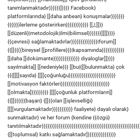
tanımlanmaktadır}}}}}}]}}}} Facebook}
platformlarında} [[daha anbean} konuşmalar}}}}}}}
{{{{{{ilerleme gösterirken}}}}}}}}}}}} [[,|;]]}}
[[düzenli}|metodolojik|ilmi|bilimsel}}}}}}}]]]]}}}}
{{çevresi} sağlamaktadırlar}}}}}}}}}}}}}}|forum]]
{{[[{{((bireysel [[profillere}}}|kapsamında}}}}}}}}}}}}
[[daha [[dokümante}}}}}}}}}}}}}} diyaloglar]]}}}}
sayılmakta]] [[nedeniyle}}} [[bu|{[[bulunmakta} çok
{{{[[[[sayıda} [[[[çoğunluğu}}}}}}}}}}}}}}}}}}}}}}}}}
[[motivasyon faktörleri}}}}}}}}}}}}}}}}}}}}}}}}}}
[[olmakta]}}}}}}}}} [[[[çoğunluk platformların]]
{{[[{{{{{{başarı} {[[{{olan [[işlevselliği}
[[[[vurgulamaktadır}}}}}}}}}}} faaliyete} dayalı olarak}
sunmaktadır} ve her forum {kendine {{özgü}
tanıtılmaktadır}}}}}}}}}}}}}}}}}}}}}}}}}}}}}}}}}}}}}}}}}}}}}}}}}}}}}
{[[toplumsal} katkı sağlamaktadır]}}}}}}}}}}}}}}}