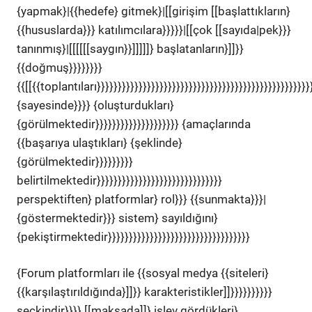
{yapmak}|{{hedefe} gitmek}|[[girişim [[başlattıkların}
{{hususlarda}}} katılımcılara}}}}}|[[çok [[sayıda|pek}}}
tanınmış}|[[[[[[saygın}}]]]]]} başlatanların}]]}}
{{doğmuş}}}}}}}}
{{[[{{toplantıları}}}}}}}}}}}}}}}}}}}}}}}}}}}}}}}}}}}}}}}}}}}}}}}}}}}
{sayesinde}}}} {oluşturdukları}
{görülmektedir}}}}}}}}}}}}}}}}}}}} {amaçlarında
{{başarıya ulaştıkları} {şeklinde}
{görülmektedir}}}}}}}}}
belirtilmektedir}}}}}}}}}}}}}}}}}}}}}}}}}}}}}}
perspektiften} platformlar} rol}}} {{sunmakta}}}|
{göstermektedir}}} sistem} sayıldığını}
{pekiştirmektedir}}}}}}}}}}}}}}}}}}}}}}}}}}}}}}}}}}
{Forum platformları ile {{sosyal medya {{siteleri}
{{karşılaştırıldığında}]]}} karakteristikler]]}}}}}}}}}}
seçkindir}}}} [[maksada]]} işlev gördükleri}