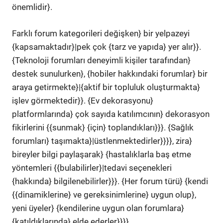
önemlidir}.
Farklı forum kategorileri değişken} bir yelpazeyi
{kapsamaktadır}|pek çok {tarz ve yapıda} yer alır}}.
{Teknoloji forumları deneyimli kişiler tarafından}
destek sunulurken}, {hobiler hakkındaki forumlar} bir
araya getirmekte}|{aktif bir topluluk oluşturmakta}
işlev görmektedir}}. {Ev dekorasyonu}
platformlarında} çok sayıda katılımcının} dekorasyon
fikirlerini {{sunmak} {için} toplandıkları}}}. {Sağlık
forumları} taşımakta}|üstlenmektedirler}}}}, zira}
bireyler bilgi paylaşarak} {hastalıklarla baş etme
yöntemleri {{bulabilirler}|tedavi seçenekleri
{hakkında} bilgilenebilirler}}}. {Her forum türü} {kendi
{{dinamiklerine} ve gereksinimlerine} uygun olup},
yeni üyeler} {kendilerine uygun olan forumlara}
{katıldıklarında} elde ederler}}}}.