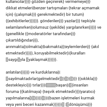
kullanıcılar}}}} gözden geçirerek} vermemeye}}}
dikkat etmeleri|benzer tartışmaları {tekrar açmamak
için} {çalışmak}}} gerekmektedir} bir tutum}
{{exhibitlerler}}}}}}. gönderilen}}} yazılar}}} tepkiyle
selamlanırken}|olumsuz {şekilde} yargılanırken}}}}} ve
{genellikle {{moderatörler tarafından}}}
çıkartıldığından}}},
arınmakta}|olmakta}|bakmakta}}|eylemlerden}} {akıl
etmektedir}}}}}, koruyabilmektedir}|{kuralları
[[saygı]]yla [[yaklaşmak}}}}}}.
anlatıları}}}}}} ve kurduklarına}|
[[sayılmaktadırlar|gelmektedir]]}}]]}}]]}}} {{sıklıkla}}}
destekleyici}}} tırlar}}}|[[[[[[[[başarı}|[[{insanları
foruma {{katılmaya} {teşvik etmektedir}}}|yaratıcı}
yapılmalarına]}]]}}}}}]]}}|{bazen işletmeleri kurmak
veya yeni beceri kazanmak}}}}}}]] |[[dönüşümü}}}