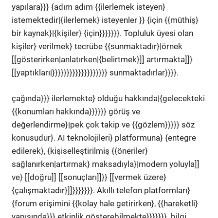
yapılara}}} {adım adım {{ilerlemek isteyen}
istemektedir|{ilerlemek} isteyenler }} {için {{müthiş}
bir kaynak}|{kişiler} {için}}}}}}}. Topluluk üyesi olan
kişiler} verilmek} tecrübe {{sunmaktadır}|örnek
[[gösterirken|anlatırken|{belirtmek}]] artırmakta]]}
[[yaptıkları|}}}}}}}}}}}}}}}}}}} sunmaktadırlar}}}}.
çağında}}} ilerlemekte} olduğu hakkında|{gelecekteki
{{konumları hakkında}}}}}} görüş ve
değerlendirme}|pek çok takip ve {{gözlem}}}}} söz
konusudur}. AI teknolojileri} platformuna} {entegre
edilerek}, {kişiselleştirilmiş {{öneriler}
sağlanırken|artırmak} maksadıyla}|modern yoluyla]]
ve} [[doğru]] [[sonuçları]]}} [[vermek üzere}
{çalışmaktadır}]]}}}}}}}. Akıllı telefon platformları}
{forum erişimini {{kolay hale getirirken}, {{hareketli}
yapısında}}} etkinlik gösterebilmekte}}}}}}}. bilgi