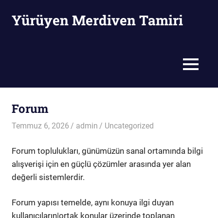
Skip
Yürüyen Merdiven Tamiri
to
content
Yürüyen
Merdiven
Tamiri
MENU
Forum
Temmuz 6, 2026
admin
Uncategorized
Forum toplulukları, günümüzün sanal ortamında bilgi
alışverişi için en güçlü çözümler arasında yer alan
değerli sistemlerdir.
Forum yapısı temelde, aynı konuya ilgi duyan
kullanıcıların|ortak konular üzerinde toplanan