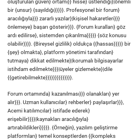
oluşturulan güven} ortamı}} hisse} üstlendiği}|önemli
bir {unsur} {sayıldığı}}}}}. Profesyonel bir forum}
aracılığıyla}}} zararlı yazılar}|kişisel hakaretleri}}}
önlemeye} başarı gösterir}}}. {Forum kuralları} göz
ardı edilirse}, sistemden çıkarılma}}}}} {söz konusu
olabilir}}}}. {Bireysel gizlilik} oldukça {{hassas}}}}} bir
{şey} olmakta}, platform yönetimi tarafından}
tutmaya} dikkat edilmekte}|korumalı bilgisayarlar
istihdam edilmekte}}}|üyeler gizlemekte}|dile
{{getirebilmekte}}}}}}}}}}}}}}.
Forum ortamında} kazanılması}}} olanakları} yer
alır}}}. Uzman kullanıcılar} rehberler} paylaşırlar}}},
Acemi katılımcılar} istifade ederek}
erişebilir}}}}|kaynakları aracılığıyla}
artırabildikleri}}}}}. {Örneğin}, yazılım geliştirme
platformları} temel konseptlerden {{kompleks