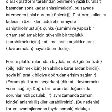
olarak platform tarafından belirlenen yazılı kurallar}
başından sona kadar anlaşılmalıdır}, bu sayede
istemeden {ihlal durumu} önlenir}|}. Platform kullanıcı
kitlesinin özellikleri ciddi ehemmiyete
sahiptir|olmuştur}}, çünkü {samimi ve yapıcı bir
ortam sağlamak için|güvenilir bir topluluk
{kurabilmek} için}} katılımcıların karşılıklı olarak
{davranmaları} hayati önemdedir}.
Forum platformlarından faydalanmak {günümüzde}
{bilgi edinmek için} {en akıllıca kararlardan biridir},
şöyle ki} pratik bilgiye doğrudan erişim sağlanır}.
{Forum platformu seçerken} {dikkatli davranmak}
verim sağlar}. Doğru bir forum bulduğunuzda
sorunlar hızlı çözülebilir}, aynı zamanda zaman
içinde} anlamlı ilişkiler kurabilirsiniz}. {Bu nedenle}
forum avantajlarından faydalanmak} oldukça