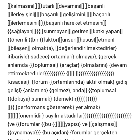
[[kalmasını|[[[[tutarlı [[devamını|[[[[başarılı
[[ilerleyişini|[[[[başarılı [[gelişimini|[[[[başarılı
[[ilerlemesini|[[{{başarılı hareket etmesini]]
{{sağlayan|[[{{[[sunmayan|[[getiren|[[katkı yapan]]
{{önemli {{bir {{faktör|[[unsur|[[husus|[[etmen|
[[bileşen]] olmakta}, [[değerlendirilmektedirler}
itibariyle} sadece} ortamları} olmayıp}, {gerçek
anlamda {{toplumsal} {araçlar} {olmalarını} {devam
ettirmektedirler}}}}}}}}}}} {[[[[.]]}}}}}}}}}}}}}}}}}}}
Kısacası}, {forum {{ortamlarında} aktif olmak} gidiş
gelişi} {anlamına} {gelmez}, anda]] {{toplumsal
{{dokuya} sunmak} {demektir}}}}}}}}}}}
[[{{[[performans göstererek} yer almak}
[[[[[[[[önemlidir} sayılmaktadırlar}}}}}}}}}}}}}}}}}}}}}}}}}}
{ve {{forumlar {{bu {{[[[[[[yapısı} ve [[çalışması]]
{{oynamaya}}} {bu açıdan} {forumlar gerçekten