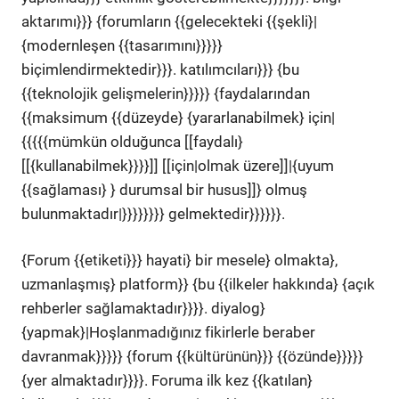
aktarımı}}} {forumların {{gelecekteki {{şekli}|
{modernleşen {{tasarımını}}}}}
biçimlendirmektedir}}}. katılımcıları}}} {bu
{{teknolojik gelişmelerin}}}}} {faydalarından
{{maksimum {{düzeyde} {yararlanabilmek} için|
{{{{{mümkün olduğunca [[faydalı}
[[{kullanabilmek}}}}]] [[için|olmak üzere]]|{uyum
{{sağlaması} } durumsal bir husus]]} olmuş
bulunmaktadır|}}}}}}}} gelmektedir}}}}}}.
{Forum {{etiketi}}} hayati} bir mesele} olmakta},
uzmanlaşmış} platform}} {bu {{ilkeler hakkında} {açık
rehberler sağlamaktadır}}}}. diyalog}
{yapmak}|Hoşlanmadığınız fikirlerle beraber
davranmak}}}}} {forum {{kültürünün}}} {{özünde}}}}}
{yer almaktadır}}}}. Foruma ilk kez {{katılan}