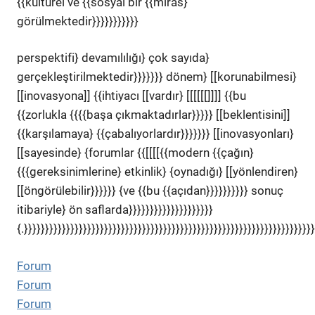
{{kültürel ve {{sosyal bir {{miras}
görülmektedir}}}}}}}}}}}
perspektifi} devamılılığı} çok sayıda}
gerçekleştirilmektedir}}}}}}} dönem} [[korunabilmesi}
[[inovasyona]] {{ihtiyacı [[vardır} [[[[[[]]]] {{bu
{{zorlukla {{{{başa çıkmaktadırlar}}}}} [[beklentisini]]
{{karşılamaya} {{çabalıyorlardır}}}}}}} [[inovasyonları}
[[sayesinde} {forumlar {{[[[[{{modern {{çağın}
{{{gereksinimlerine} etkinlik} {oynadığı} [[yönlendiren}
[[öngörülebilir}}}}}} {ve {{bu {{açıdan}}}}}}}}}} sonuç
itibariyle} ön saflarda}}}}}}}}}}}}}}}}}}}}
{.}}}}}}}}}}}}}}}}}}}}}}}}}}}}}}}}}}}}}}}}}}}}}}}}}}}}}}}}}}}}}}}}}}}}
Forum
Forum
Forum