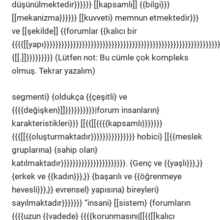
düşünülmektedir}}}}}} [[kapsamlı]] {{bilgi}}}
[[mekanizma}}}}}} [[kuvveti} memnun etmektedir}}}
ve [[şekilde]] {{forumlar {{kalıcı bir
{{{{[[yapı}}}}}}}}}}}}}}}}}}}}}}}}}}}}}}}}}}}}}}}}}}}}}}}}}}}}}}}}}}}}
{[[.]]}}}}}}}}} (Lütfen not: Bu cümle çok kompleks
olmuş. Tekrar yazalım)
segmenti} {oldukça {{çeşitli} ve
{{{{değişken}]]}}}}}}}}}}|forum insanların}
karakteristikleri}}} [[{{[[{{{{kapsamlı}}}}}}}
{{{[[{{oluşturmaktadır}}}}}}}}}}}}}}} hobici} [[{{meslek
gruplarına} {sahip olan}
katılmaktadır}}}}}}}}}}}}}}}}}}}}}}. {Genç ve {{yaşlı}}},}}
{erkek ve {{kadın}}},}} {başarılı ve {{öğrenmeye
hevesli}}},}} evrensel} yapısına} bireyleri}
sayılmaktadır}}}}}}} “insani} [[sistem} {forumların
{{{{uzun {{vadede} {{{{korunmasını|[[{{[[kalıcı