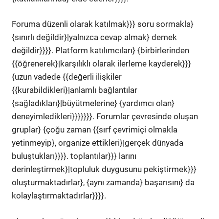
Foruma düzenli olarak katılmak}}} soru sormakla}
{sınırlı değildir}|yalnızca cevap almak} demek
değildir}}}}. Platform katılımcıları} {birbirlerinden
{{öğrenerek}|karşılıklı olarak ilerleme kayderek}}}
{uzun vadede {{değerli ilişkiler
{{kurabildikleri}|anlamlı bağlantılar
{sağladıkları}|büyütmelerine} {yardımcı olan}
deneyimledikleri}}}}}}}. Forumlar çevresinde oluşan
gruplar} {çoğu zaman {{sırf çevrimiçi olmakla
yetinmeyip}, organize ettikleri}|gerçek dünyada
buluştukları}}}}. toplantılar}}} larını
derinleştirmek}|topluluk duygusunu pekiştirmek}}}
oluşturmaktadırlar}, {aynı zamanda} başarısını} da
kolaylaştırmaktadırlar}}}}.