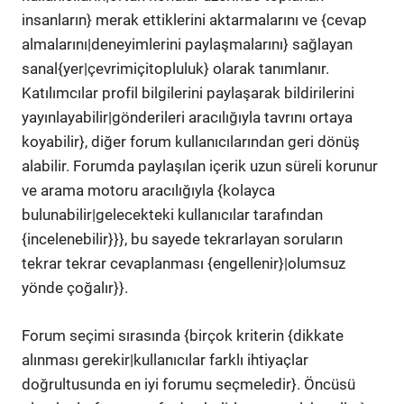
insanların} merak ettiklerini aktarmalarını ve {cevap
almalarını|deneyimlerini paylaşmalarını} sağlayan
sanal{yer|çevrimiçitopluluk} olarak tanımlanır.
Katılımcılar profil bilgilerini paylaşarak bildirilerini
yayınlayabilir|gönderileri aracılığıyla tavrını ortaya
koyabilir}, diğer forum kullanıcılarından geri dönüş
alabilir. Forumda paylaşılan içerik uzun süreli korunur
ve arama motoru aracılığıyla {kolayca
bulunabilir|gelecekteki kullanıcılar tarafından
{incelenebilir}}}, bu sayede tekrarlayan soruların
tekrar tekrar cevaplanması {engellenir}|olumsuz
yönde çoğalır}}.
Forum seçimi sırasında {birçok kriterin {dikkate
alınması gerekir|kullanıcılar farklı ihtiyaçlar
doğrultusunda en iyi forumu seçmeledir}. Öncüsü