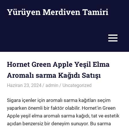
Skip
Yürüyen Merdiven Tamiri
to
content
Yürüyen
Merdiven
Tamiri
MENU
Hornet Green Apple Yeşil Elma
Aromalı sarma Kağıdı Satışı
Haziran 23, 2024
admin
Uncategorized
Sigara içenler için aromalı sarma kağıtları seçim
yaparken önemli bir faktör olabilir. Hornet'in Green
Apple yeşil elma aromalı sarma kağıdı, tat ve estetik
açıdan benzersiz bir deneyim sunuyor. Bu sarma