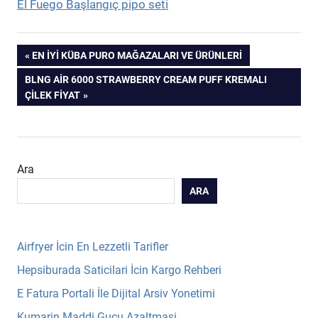
El Fuego Başlangıç pipo seti
Yazı
PREVIOUS
EN İYI KÜBA PURO MAĞAZALARI VE ÜRÜNLERI
POST:
NEXT
BLNG AIR 6000 STRAWBERRY CREAM PUFF KREMALI
gezinmesi
POST:
ÇILEK FIYAT
Ara
ARA
Airfryer İcin En Lezzetli Tarifler
Hepsiburada Saticilari İcin Kargo Rehberi
E Fatura Portali İle Dijital Arsiv Yonetimi
Kumarin Maddi Gucu Azaltmasi