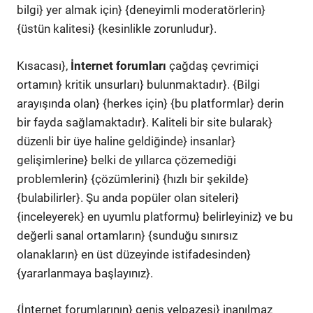
bilgi} yer almak için} {deneyimli moderatörlerin}
{üstün kalitesi} {kesinlikle zorunludur}.
Kısacası},
İnternet forumları
çağdaş çevrimiçi
ortamın} kritik unsurları} bulunmaktadır}. {Bilgi
arayışında olan} {herkes için} {bu platformlar} derin
bir fayda sağlamaktadır}. Kaliteli bir site bularak}
düzenli bir üye haline geldiğinde} insanlar}
gelişimlerine} belki de yıllarca çözemediği
problemlerin} {çözümlerini} {hızlı bir şekilde}
{bulabilirler}. Şu anda popüler olan siteleri}
{inceleyerek} en uyumlu platformu} belirleyiniz} ve bu
değerli sanal ortamların} {sunduğu sınırsız
olanakların} en üst düzeyinde istifadesinden}
{yararlanmaya başlayınız}.
{İnternet forumlarının} geniş yelpazesi} inanılmaz