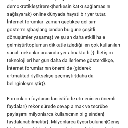
demokratikleştirerek|herkesin katkı sağlamasını
sağlayarak} online dünyada hayati bir yer tutar.
İnternet forumları zaman geçtikçe gelişim
göstermiş|başlangıcından bu güne çeşitli
dönüşümler yaşamış} ve şu an daha etkili hale
gelmiştir|toplumun dikkatle izlediği |en çok kullanılan
sanal mekanlar arasında yer almaktadır}}. İletişim
teknolojileri her gün daha da ilerleme gösterdikçe,
İnternet forumlarının önemi de {giderek
artmaktadır|yükselişe geçmiştir|daha da
belirginleşmiştir}}.
Forumların faydasından istifade etmenin en önemli
faydaları} rekor sürede cevap almak ve tecrübe
paylaşımı|milyonlarca kullanıcının bilgisinden}
faydalanabilmektir}. Milyonlarca üyesi bulunan|Geniş