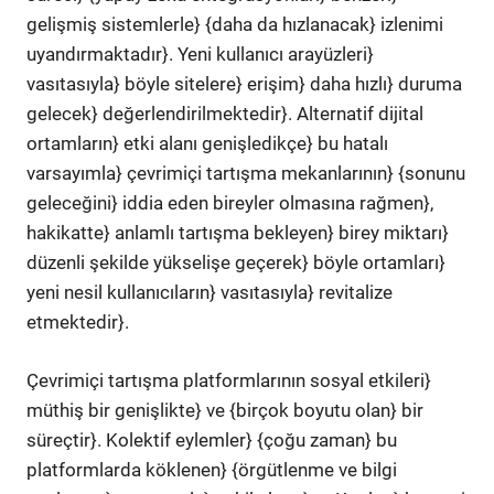
gelişmiş sistemlerle} {daha da hızlanacak} izlenimi
uyandırmaktadır}. Yeni kullanıcı arayüzleri}
vasıtasıyla} böyle sitelere} erişim} daha hızlı} duruma
gelecek} değerlendirilmektedir}. Alternatif dijital
ortamların} etki alanı genişledikçe} bu hatalı
varsayımla} çevrimiçi tartışma mekanlarının} {sonunu
geleceğini} iddia eden bireyler olmasına rağmen},
hakikatte} anlamlı tartışma bekleyen} birey miktarı}
düzenli şekilde yükselişe geçerek} böyle ortamları}
yeni nesil kullanıcıların} vasıtasıyla} revitalize
etmektedir}.
Çevrimiçi tartışma platformlarının sosyal etkileri}
müthiş bir genişlikte} ve {birçok boyutu olan} bir
süreçtir}. Kolektif eylemler} {çoğu zaman} bu
platformlarda köklenen} {örgütlenme ve bilgi