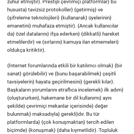
zuhur etmiştir}. Prestijli çevrimiçi platformlar} bu
hususta} tavizsiz protokoller} {getirmiş} ve
{şifreleme teknolojileri} {kullanarak} üyelerinin}
emanetini} muhafaza etmiştir}. {Ancak kullanıcılar
da} özel datalarını} ifşa ederken} {dikkatli} hareket
etmelilerdir} ve {sırlarını} kamuya ilan etmemeleri}
oldukça kritiktir}.
{İnternet forumlarında etkili bir katılımcı olmak} {bir
sanat} görülebilir} ve {bunu başarabilmek} çeşitli
tavsiyelerin} hayata geçirilmesini} {gerekli kılar}.
Başkaların yorumlarını etraflıca incelemek} ilk adım}
{oluştururken}, hakemane bir dil kullanımı} aynı
şekilde} çevrimiçi mekanlar içerisinde} değer
bulunmak} maksadıyla} gerekli}dır. Bu tür
platformlarda} {çok konuşmaktan} tercih edilen
biçimde} {konuşmak} {daha kıymetlidir}. Topluluk