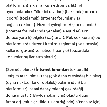
platformları} sık sıra} kıymetli bir varlık} rol
oynamaktadır}. Tüketici tavırları} {hakkında} otantik
içgörü} {toplamak} {İnternet forumlarıyla}
sağlanmaktadır}. Hizmet iyileştirme} {konularında}
{İnternet forumlarında yer alan} eleştiriler} son
derece yararlı} bilgiler} sağlarlar}. Pek çok kurum} bu
platformlarda düzenli katılım sağlamak} vasıtasıyla}
kullanıcı güveni} ve netice itibariyle} {pazardaki
konumlarını} ilerletmişlerdir}.
{Son söz olarak}
İnternet forumları
tek taraflı}
iletişim aracı olmaktan} {çok daha ötesinde} bir işlev}
{oynamaktadırlar}. Topluluk} bakımından} bu
platformlar} insani deneyimlerin} çekirdeği}
dönüşmüştür}. Böyle mekanların} oluşturduğu
fırsatlar} {etkin şekilde kullanıldığında} hümanite için}