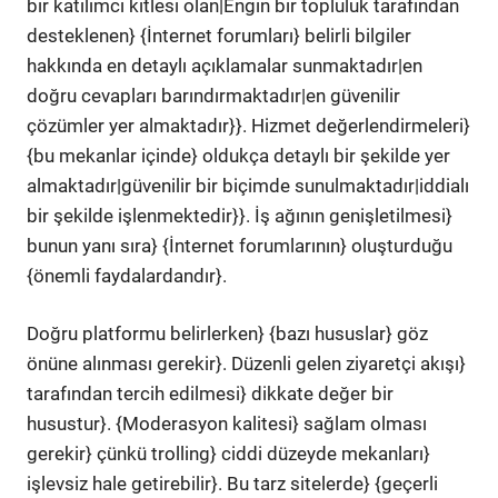
bir katılımcı kitlesi olan|Engin bir topluluk tarafından
desteklenen} {İnternet forumları} belirli bilgiler
hakkında en detaylı açıklamalar sunmaktadır|en
doğru cevapları barındırmaktadır|en güvenilir
çözümler yer almaktadır}}. Hizmet değerlendirmeleri}
{bu mekanlar içinde} oldukça detaylı bir şekilde yer
almaktadır|güvenilir bir biçimde sunulmaktadır|iddialı
bir şekilde işlenmektedir}}. İş ağının genişletilmesi}
bunun yanı sıra} {İnternet forumlarının} oluşturduğu
{önemli faydalardandır}.
Doğru platformu belirlerken} {bazı hususlar} göz
önüne alınması gerekir}. Düzenli gelen ziyaretçi akışı}
tarafından tercih edilmesi} dikkate değer bir
husustur}. {Moderasyon kalitesi} sağlam olması
gerekir} çünkü trolling} ciddi düzeyde mekanları}
işlevsiz hale getirebilir}. Bu tarz sitelerde} {geçerli