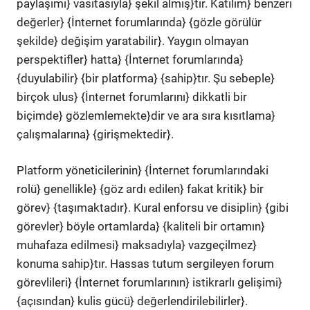
paylaşımı} vasıtasıyla} şekil almış}tır. Katılım} benzeri
değerler} {İnternet forumlarında} {gözle görülür
şekilde} değişim yaratabilir}. Yaygın olmayan
perspektifler} hatta} {İnternet forumlarında}
{duyulabilir} {bir platforma} {sahip}tır. Şu sebeple}
birçok ulus} {İnternet forumlarını} dikkatli bir
biçimde} gözlemlemekte}dir ve ara sıra kısıtlama}
çalışmalarına} {girişmektedir}.
Platform yöneticilerinin} {İnternet forumlarındaki
rolü} genellikle} {göz ardı edilen} fakat kritik} bir
görev} {taşımaktadır}. Kural enforsu ve disiplin} {gibi
görevler} böyle ortamlarda} {kaliteli bir ortamın}
muhafaza edilmesi} maksadıyla} vazgeçilmez}
konuma sahip}tır. Hassas tutum sergileyen forum
görevlileri} {İnternet forumlarının} istikrarlı gelişimi}
{açısından} kulis gücü} değerlendirilebilirler}.