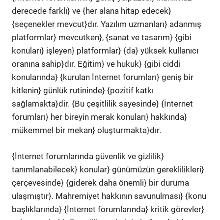
derecede farklı} ve {her alana hitap edecek}
{seçenekler mevcut}dır. Yazılım uzmanları} adanmış
platformlar} mevcutken}, {sanat ve tasarım} {gibi
konuları} işleyen} platformlar} {da} yüksek kullanıcı
oranına sahip}dır. Eğitim} ve hukuk} {gibi ciddi
konularında} {kurulan İnternet forumları} geniş bir
kitlenin} günlük rutininde} {pozitif katkı
sağlamakta}dir. {Bu çeşitlilik sayesinde} {İnternet
forumları} her bireyin merak konuları} hakkında}
mükemmel bir mekan} oluşturmakta}dır.
{İnternet forumlarında güvenlik ve gizlilik}
tanımlanabilecek} konular} günümüzün gereklilikleri}
çerçevesinde} {giderek daha önemli} bir duruma
ulaşmıştır}. Mahremiyet hakkının savunulması} {konu
başlıklarında} {İnternet forumlarında} kritik görevler}