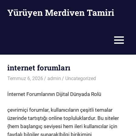
Skip
Yürüyen Merdiven Tamiri
to
content
Yürüyen
Merdiven
Tamiri
MENU
internet forumları
Temmuz 6, 2026
admin
Uncategorized
İnternet Forumlarının Dijital Dünyada Rolü
çevrimiçi forumlar, kullanıcıların çeşitli temalar
üzerinde tartıştığı online topluluklardur. Bu siteler
{hem başlangıç seviyesi hem ileri kullanıcılar için
faydalı bilgiler sunarak|bilgi birikimini