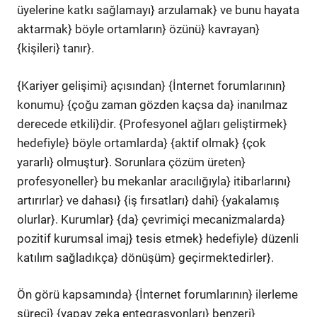
üyelerine katkı sağlamayı} arzulamak} ve bunu hayata
aktarmak} böyle ortamların} özünü} kavrayan}
{kişileri} tanır}.
{Kariyer gelişimi} açısından} {İnternet forumlarının}
konumu} {çoğu zaman gözden kaçsa da} inanılmaz
derecede etkili}dir. {Profesyonel ağları geliştirmek}
hedefiyle} böyle ortamlarda} {aktif olmak} {çok
yararlı} olmuştur}. Sorunlara çözüm üreten}
profesyoneller} bu mekanlar aracılığıyla} itibarlarını}
artırırlar} ve dahası} {iş fırsatları} dahi} {yakalamış
olurlar}. Kurumlar} {da} çevrimiçi mecanizmalarda}
pozitif kurumsal imaj} tesis etmek} hedefiyle} düzenli
katılım sağladıkça} dönüşüm} geçirmektedirler}.
Ön görü kapsamında} {İnternet forumlarının} ilerleme
süreci} {yapay zeka entegrasyonları} benzeri}