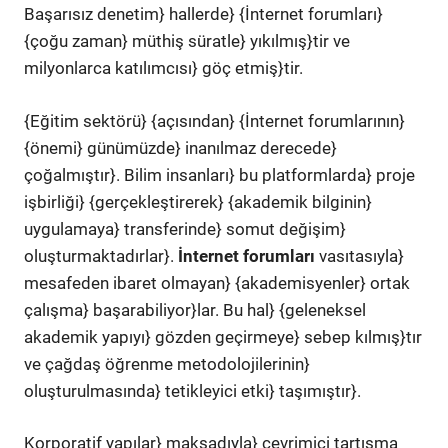
Başarısız denetim} hallerde} {İnternet forumları}
{çoğu zaman} müthiş süratle} yıkılmış}tir ve
milyonlarca katılımcısı} göç etmiş}tir.
{Eğitim sektörü} {açısından} {İnternet forumlarının}
{önemi} günümüzde} inanılmaz derecede}
çoğalmıştır}. Bilim insanları} bu platformlarda} proje
işbirliği} {gerçekleştirerek} {akademik bilginin}
uygulamaya} transferinde} somut değişim}
oluşturmaktadırlar}.
İnternet forumları
vasıtasıyla}
mesafeden ibaret olmayan} {akademisyenler} ortak
çalışma} başarabiliyor}lar. Bu hal} {geleneksel
akademik yapıyı} gözden geçirmeye} sebep kılmış}tır
ve çağdaş öğrenme metodolojilerinin}
oluşturulmasında} tetikleyici etki} taşımıştır}.
Korporatif yapılar} maksadıyla} çevrimiçi tartışma