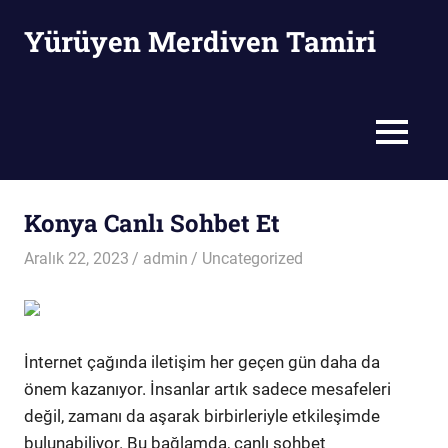
Skip
Yürüyen Merdiven Tamiri
to
content
Yürüyen
Merdiven
Tamiri
MENU
Konya Canlı Sohbet Et
Aralık 22, 2023
admin
Uncategorized
İnternet çağında iletişim her geçen gün daha da
önem kazanıyor. İnsanlar artık sadece mesafeleri
değil, zamanı da aşarak birbirleriyle etkileşimde
bulunabiliyor. Bu bağlamda, canlı sohbet