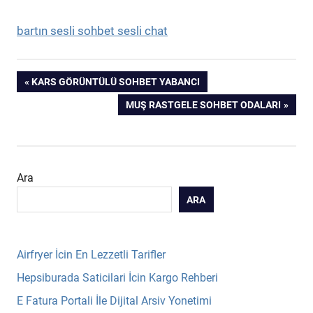
bartın sesli sohbet sesli chat
Yazı
PREVIOUS
KARS GÖRÜNTÜLÜ SOHBET YABANCI
POST:
NEXT
MUŞ RASTGELE SOHBET ODALARI
gezinmesi
POST:
Ara
ARA
Airfryer İcin En Lezzetli Tarifler
Hepsiburada Saticilari İcin Kargo Rehberi
E Fatura Portali İle Dijital Arsiv Yonetimi