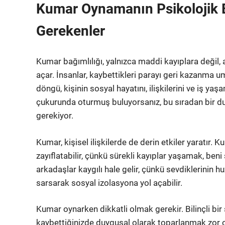
Kumar Oynamanın Psikolojik Etk
Gerekenler
Kumar bağımlılığı, yalnızca maddi kayıplara değil,
açar. İnsanlar, kaybettikleri parayı geri kazanma
döngü, kişinin sosyal hayatını, ilişkilerini ve iş ya
çukurunda oturmuş buluyorsanız, bu sıradan bir d
gerekiyor.
Kumar, kişisel ilişkilerde de derin etkiler yaratır. 
zayıflatabilir, çünkü sürekli kayıplar yaşamak, beni 
arkadaşlar kaygılı hale gelir, çünkü sevdiklerinin h
sarsarak sosyal izolasyona yol açabilir.
Kumar oynarken dikkatli olmak gerekir. Bilinçli bir
kaybettiğinizde duygusal olarak toparlanmak zor olab