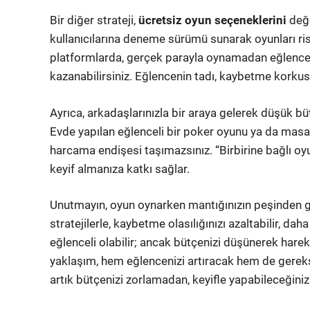
Bir diğer strateji,
ücretsiz oyun seçeneklerini
değe
kullanıcılarına deneme sürümü sunarak oyunları ris
platformlarda, gerçek parayla oynamadan eğlencenin 
kazanabilirsiniz. Eğlencenin tadı, kaybetme korku
Ayrıca, arkadaşlarınızla bir araya gelerek düşük b
Evde yapılan eğlenceli bir poker oyunu ya da masa 
harcama endişesi taşımazsınız. “Birbirine bağlı oyu
keyif almanıza katkı sağlar.
Unutmayın, oyun oynarken mantığınızın peşinden git
stratejilerle, kaybetme olasılığınızı azaltabilir, da
eğlenceli olabilir; ancak bütçenizi düşünerek hare
yaklaşım, hem eğlencenizi artıracak hem de gerek
artık bütçenizi zorlamadan, keyifle yapabileceğiniz b