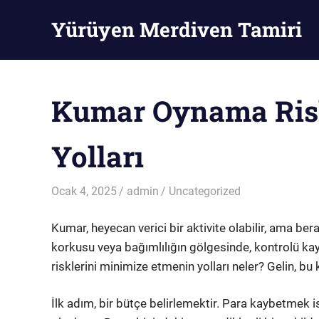
Skip
Yürüyen Merdiven Tamiri
to
content
Yürüyen
Merdiven
Tamiri
Kumar Oynama Ris
Yolları
Ocak 4, 2025
admin
Uncategorized
Kumar, heyecan verici bir aktivite olabilir, ama bera
korkusu veya bağımlılığın gölgesinde, kontrolü k
risklerini minimize etmenin yolları neler? Gelin, bu
İlk adım, bir bütçe belirlemektir. Para kaybetmek 