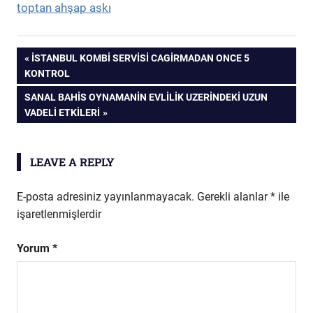
toptan ahşap askı
Yazı
PREVIOUS
İSTANBUL KOMBI SERVISI CAGIRMADAN ONCE 5
POST:
KONTROL
gezinmesi
NEXT
SANAL BAHIS OYNAMANIN EVLILIK UZERINDEKI UZUN
POST:
VADELI ETKILERI
LEAVE A REPLY
E-posta adresiniz yayınlanmayacak.
Gerekli alanlar
*
ile
işaretlenmişlerdir
Yorum
*