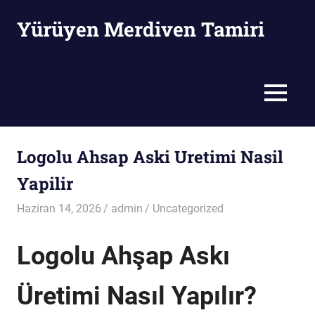
Skip
Yürüyen Merdiven Tamiri
to
content
Yürüyen
Merdiven
Tamiri
MENU
Logolu Ahsap Aski Uretimi Nasil
Yapilir
Haziran 14, 2026
admin
Uncategorized
Logolu Ahşap Askı
Üretimi Nasıl Yapılır?