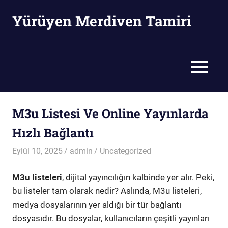
Skip
Yürüyen Merdiven Tamiri
to
content
Yürüyen
Merdiven
Tamiri
MENU
M3u Listesi Ve Online Yayınlarda
Hızlı Bağlantı
Eylül 10, 2025
admin
Uncategorized
M3u listeleri
, dijital yayıncılığın kalbinde yer alır. Peki,
bu listeler tam olarak nedir? Aslında, M3u listeleri,
medya dosyalarının yer aldığı bir tür bağlantı
dosyasıdır. Bu dosyalar, kullanıcıların çeşitli yayınları