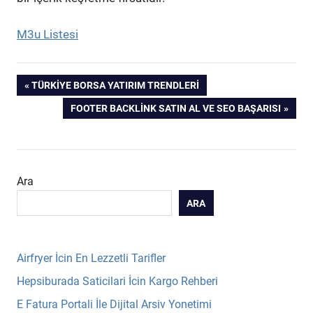
M3u Listesi
Yazı
PREVIOUS
TÜRKIYE BORSA YATIRIM TRENDLERI
POST:
NEXT
FOOTER BACKLINK SATIN AL VE SEO BAŞARISI
gezinmesi
POST:
Ara
ARA
Airfryer İcin En Lezzetli Tarifler
Hepsiburada Saticilari İcin Kargo Rehberi
E Fatura Portali İle Dijital Arsiv Yonetimi