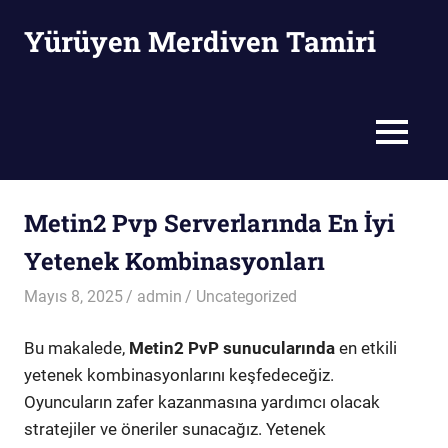
Skip
Yürüyen Merdiven Tamiri
to
content
Yürüyen
Merdiven
Tamiri
MENU
Metin2 Pvp Serverlarında En İyi
Yetenek Kombinasyonları
Mayıs 8, 2025
admin
Uncategorized
Bu makalede,
Metin2 PvP sunucularında
en etkili
yetenek kombinasyonlarını keşfedeceğiz.
Oyuncuların zafer kazanmasına yardımcı olacak
stratejiler ve öneriler sunacağız. Yetenek