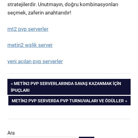
stratejilerdir. Unutmayın, doğru kombinasyonları
seçmek, zaferin anahtarıdır!
mt2 pvp serverler
metin2 wslik server
yeni açılan pvp serverler
Yazı
PREVIOUS
METIN2 PVP SERVERLARINDA SAVAŞ KAZANMAK İÇIN
POST:
İPUÇLARI
gezinmesi
NEXT
METIN2 PVP SERVERDA PVP TURNUVALARI VE ÖDÜLLER
POST:
Ara