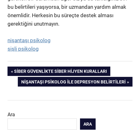
bu belirtileri yaşıyorsa, bir uzmandan yardım almak
önemlidir. Herkesin bu süreçte destek alması
gerektiğini unutmayın.
nişantaşı psikolog
şişli psikolog
Yazı
PREVIOUS
SIBER GÜVENLIKTE SIBER HIJYEN KURALLARI
POST:
NEXT
NIŞANTAŞI PSIKOLOG ILE DEPRESYON BELIRTILERI
gezinmesi
POST:
Ara
ARA