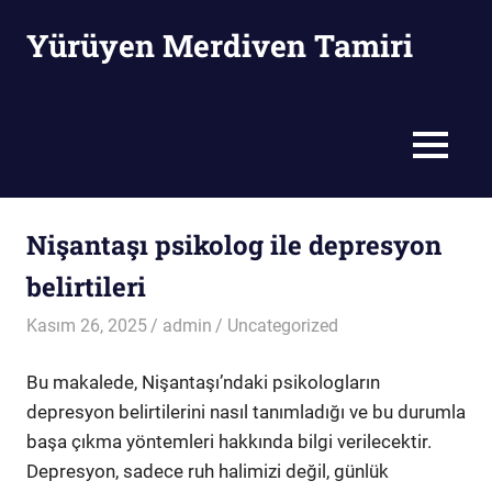
Skip
Yürüyen Merdiven Tamiri
to
content
Yürüyen
Merdiven
Tamiri
MENU
Nişantaşı psikolog ile depresyon
belirtileri
Kasım 26, 2025
admin
Uncategorized
Bu makalede, Nişantaşı’ndaki psikologların
depresyon belirtilerini nasıl tanımladığı ve bu durumla
başa çıkma yöntemleri hakkında bilgi verilecektir.
Depresyon, sadece ruh halimizi değil, günlük