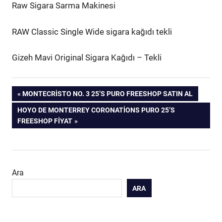
Raw Sigara Sarma Makinesi
RAW Classic Single Wide sigara kağıdı tekli
Gizeh Mavi Original Sigara Kağıdı – Tekli
Yazı
PREVIOUS
MONTECRISTO NO. 3 25’S PURO FREESHOP SATIN AL
POST:
NEXT
HOYO DE MONTERREY CORONATIONS PURO 25’S
gezinmesi
POST:
FREESHOP FIYAT
Ara
ARA