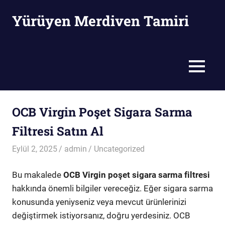
Skip
Yürüyen Merdiven Tamiri
to
content
Yürüyen
Merdiven
Tamiri
MENU
OCB Virgin Poşet Sigara Sarma
Filtresi Satın Al
Eylül 2, 2025
admin
Uncategorized
Bu makalede
OCB Virgin poşet sigara sarma filtresi
hakkında önemli bilgiler vereceğiz. Eğer sigara sarma
konusunda yeniyseniz veya mevcut ürünlerinizi
değiştirmek istiyorsanız, doğru yerdesiniz. OCB