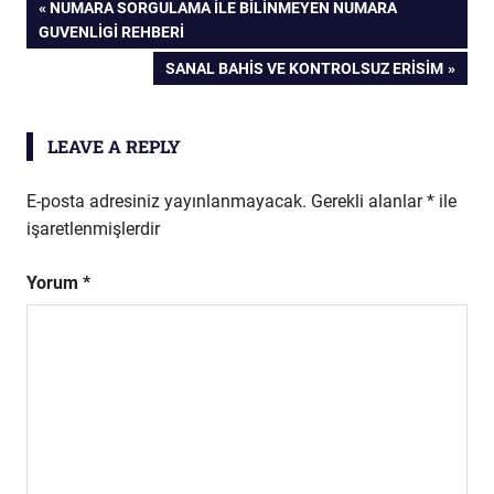
Yazı
PREVIOUS
NUMARA SORGULAMA İLE BILINMEYEN NUMARA
POST:
GUVENLIGI REHBERI
gezinmesi
NEXT
SANAL BAHIS VE KONTROLSUZ ERISIM
POST:
LEAVE A REPLY
E-posta adresiniz yayınlanmayacak.
Gerekli alanlar
*
ile
işaretlenmişlerdir
Yorum
*