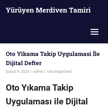
Skip
Yürüyen Merdiven Tamiri
to
content
Yürüyen
Merdiven
Tamiri
MENU
Oto Yikama Takip Uygulamasi İle
Dijital Defter
Şubat 9, 2026
admin
Uncategorized
Oto Yıkama Takip
Uygulaması ile Dijital