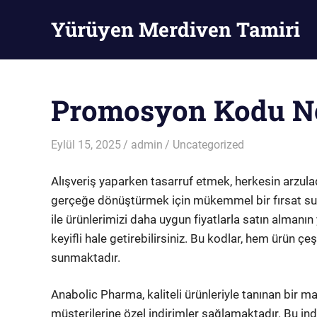
Skip
Yürüyen Merdiven Tamiri
to
content
Yürüyen
Merdiven
Tamiri
Promosyon Kodu Ner
Eylül 15, 2025
admin
Uncategorized
Alışveriş yaparken tasarruf etmek, herkesin arzula
gerçeğe dönüştürmek için mükemmel bir fırsat su
ile ürünlerimizi daha uygun fiyatlarla satın almanın 
keyifli hale getirebilirsiniz. Bu kodlar, hem ürün çeşi
sunmaktadır.
Anabolic Pharma, kaliteli ürünleriyle tanınan bir m
müşterilerine özel indirimler sağlamaktadır. Bu indi