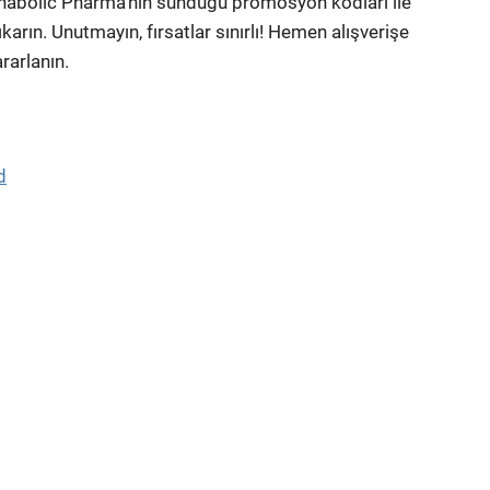
 Anabolic Pharma’nın sunduğu promosyon kodları ile
karın. Unutmayın, fırsatlar sınırlı! Hemen alışverişe
rarlanın.
d