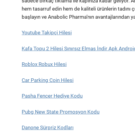
sadece birkaç tıklama ile kapınıza kadar geliyor.
hem tasarruf edin hem de kaliteli ürünlerin tadını çı
başlayın ve Anabolic Pharma’nın avantajlarından ya
Youtube Takipçi Hilesi
Kafa Topu 2 Hilesi Sınırsız Elmas İndir Apk Androi
Roblox Robux Hilesi
Car Parking Coin Hilesi
Pasha Fencer Hediye Kodu
Pubg New State Promosyon Kodu
Danone Sürpriz Kodları