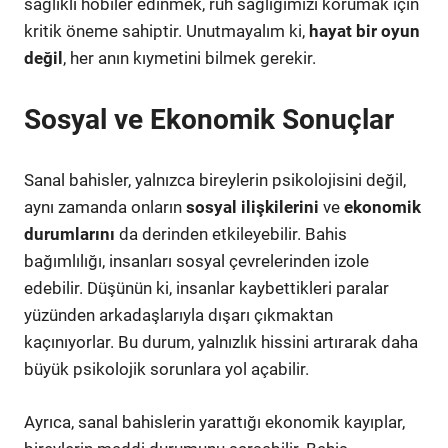
sağlıklı hobiler edinmek, ruh sağlığımızı korumak için
kritik öneme sahiptir. Unutmayalım ki,
hayat bir oyun
değil
, her anın kıymetini bilmek gerekir.
Sosyal ve Ekonomik Sonuçlar
Sanal bahisler, yalnızca bireylerin psikolojisini değil,
aynı zamanda onların
sosyal ilişkilerini
ve
ekonomik
durumlarını
da derinden etkileyebilir. Bahis
bağımlılığı, insanları sosyal çevrelerinden izole
edebilir. Düşünün ki, insanlar kaybettikleri paralar
yüzünden arkadaşlarıyla dışarı çıkmaktan
kaçınıyorlar. Bu durum, yalnızlık hissini artırarak daha
büyük psikolojik sorunlara yol açabilir.
Ayrıca, sanal bahislerin yarattığı ekonomik kayıplar,