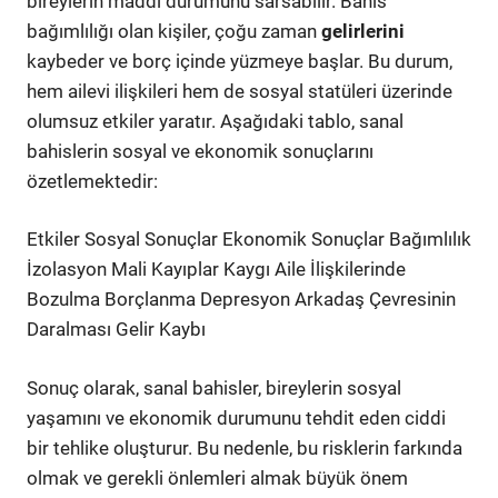
bireylerin maddi durumunu sarsabilir. Bahis
bağımlılığı olan kişiler, çoğu zaman
gelirlerini
kaybeder ve borç içinde yüzmeye başlar. Bu durum,
hem ailevi ilişkileri hem de sosyal statüleri üzerinde
olumsuz etkiler yaratır. Aşağıdaki tablo, sanal
bahislerin sosyal ve ekonomik sonuçlarını
özetlemektedir:
Etkiler Sosyal Sonuçlar Ekonomik Sonuçlar Bağımlılık
İzolasyon Mali Kayıplar Kaygı Aile İlişkilerinde
Bozulma Borçlanma Depresyon Arkadaş Çevresinin
Daralması Gelir Kaybı
Sonuç olarak, sanal bahisler, bireylerin sosyal
yaşamını ve ekonomik durumunu tehdit eden ciddi
bir tehlike oluşturur. Bu nedenle, bu risklerin farkında
olmak ve gerekli önlemleri almak büyük önem