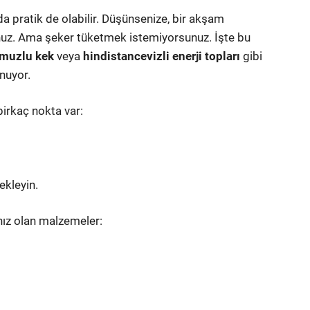
nda pratik de olabilir. Düşünsenize, bir akşam
unuz. Ama şeker tüketmek istemiyorsunuz. İşte bu
muzlu kek
veya
hindistancevizli enerji topları
gibi
unuyor.
birkaç nokta var:
ekleyin.
nız olan malzemeler: