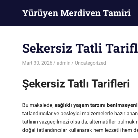
Skip
Yürüyen Merdiven Tamiri
to
content
Yürüyen
Merdiven
Tamiri
Sekersiz Tatli Tarifl
Mart 30, 2026
admin
Uncategorized
Şekersiz Tatlı Tarifleri
Bu makalede,
sağlıklı yaşam tarzını benimseyenl
tatlandırıcılar ve besleyici malzemelerle hazırlanan b
tatlının vazgeçilmezi olsa da, alternatifler bulma
doğal tatlandırıcılar kullanarak hem lezzetli hem de s