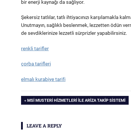
bir enerji kaynağı da sağlıyor.
Şekersiz tatlılar, tatlı ihtiyacınızı karşılamakla ka
Unutmayın, sağlıklı beslenmek, lezzetten ödün ver
de sevdiklerinize lezzetli sürprizler yapabilirsiniz.
renkli tarifler
çorba tarifleri
elmalı kurabiye tarifi
Yazı
PREVIOUS
MSI MUSTERI HIZMETLERI İLE ARIZA TAKIP SISTEMI
POST:
gezinmesi
LEAVE A REPLY