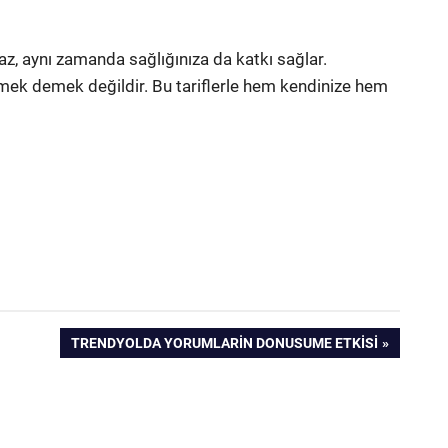
lmaz, aynı zamanda sağlığınıza da katkı sağlar.
mek demek değildir. Bu tariflerle hem kendinize hem
NEXT
TRENDYOLDA YORUMLARIN DONUSUME ETKISI
POST: