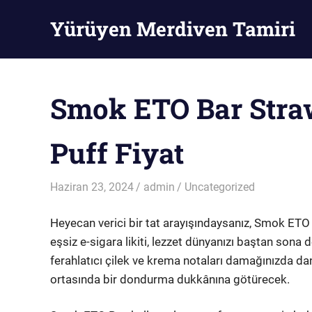
Skip
Yürüyen Merdiven Tamiri
to
content
Yürüyen
Merdiven
Tamiri
Smok ETO Bar Stra
Puff Fiyat
Haziran 23, 2024
admin
Uncategorized
Heyecan verici bir tat arayışındaysanız, Smok ETO
eşsiz e-sigara likiti, lezzet dünyanızı baştan sona
ferahlatıcı çilek ve krema notaları damağınızda da
ortasında bir dondurma dukkânına götürecek.