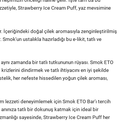
şı hepimizin önceliği haline gelir. İşte tam da bu
zzetiyle, Strawberry Ice Cream Puff, yaz mevsimine
or. İçeriğindeki doğal çilek aromasıyla zenginleştirilmiş
 Smok'un ustalıkla hazırladığı bu e-likit, tatlı ve
l, aynı zamanda bir tatlı tutkununun rüyası. Smok ETO
 krizlerini dindirmek ve tatlı ihtiyacını en iyi şekilde
stelik, her nefeste hissedilen yoğun çilek aroması,
em lezzeti deneyimlemek için Smok ETO Bar'ı tercih
r anınıza tatlı bir dokunuş katmak için ideal bir
zmanlığı sayesinde, Strawberry Ice Cream Puff her