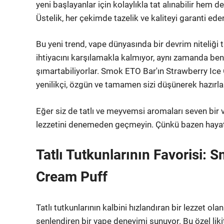
yeni başlayanlar için kolaylıkla tat alınabilir hem de
Üstelik, her çekimde tazelik ve kaliteyi garanti ede
Bu yeni trend, vape dünyasında bir devrim niteliği t
ihtiyacını karşılamakla kalmıyor, aynı zamanda benz
şımartabiliyorlar. Smok ETO Bar'ın Strawberry Ice
yenilikçi, özgün ve tamamen sizi düşünerek hazırl
Eğer siz de tatlı ve meyvemsi aromaları seven bir 
lezzetini denemeden geçmeyin. Çünkü bazen hayat, tat
Tatlı Tutkunlarının Favorisi:
Cream Puff
Tatlı tutkunlarının kalbini hızlandıran bir lezzet
şenlendiren bir vape deneyimi sunuyor. Bu özel likit