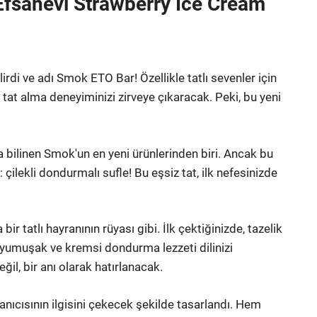
Efsanevi Strawberry Ice Cream
rdi ve adı Smok ETO Bar! Özellikle tatlı sevenler için
tat alma deneyiminizi zirveye çıkaracak. Peki, bu yeni
a bilinen Smok'un en yeni ürünlerinden biri. Ancak bu
: çilekli dondurmalı sufle! Bu eşsiz tat, ilk nefesinizde
r tatlı hayranının rüyası gibi. İlk çektiğinizde, tazelik
, yumuşak ve kremsi dondurma lezzeti dilinizi
l, bir anı olarak hatırlanacak.
lanıcısının ilgisini çekecek şekilde tasarlandı. Hem