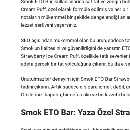
Smok ETO Bar, kullanıcılarına saf tat ve zengin 
Cream Puff, özel olarak formüle edilmiş ve her bir bil
notaların mükemmel bir şekilde dengelendiği anlamı
lezzet serüveni yaşarsınız.
SEO açısından mükemmel olan bu ürün, sadece tat
Smok'un kalitesini ve güvenilirliğini de yansıtır. ET
Strawberry Ice Cream Puff, özellikle tatlı sevenler i
adeta gerçek bir tat yolculuğuna çıkarır, bu da e-si
Unutulmaz bir deneyim için Smok ETO Bar Strawber
tadını çıkarın. Artık sadece e-sigara içmek değil,
Gözlerinizi kapatın, bir nefes alın ve bu lezzetli bu
Smok ETO Bar: Yaza Özel Stra