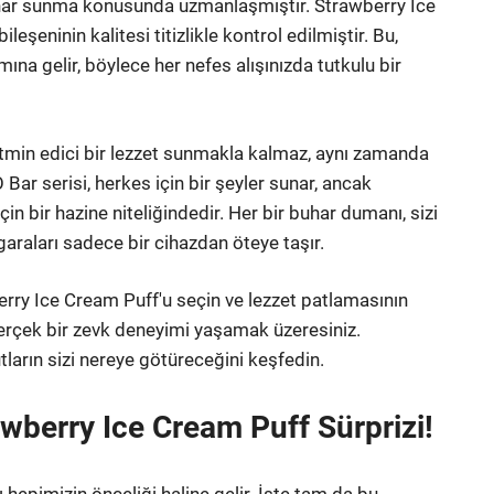
buhar sunma konusunda uzmanlaşmıştır. Strawberry Ice
eşeninin kalitesi titizlikle kontrol edilmiştir. Bu,
na gelir, böylece her nefes alışınızda tutkulu bir
min edici bir lezzet sunmakla kalmaz, aynı zamanda
O Bar serisi, herkes için bir şeyler sunar, ancak
çin bir hazine niteliğindedir. Her bir buhar dumanı, sizi
garaları sadece bir cihazdan öteye taşır.
ry Ice Cream Puff'u seçin ve lezzet patlamasının
 gerçek bir zevk deneyimi yaşamak üzeresiniz.
lutların sizi nereye götüreceğini keşfedin.
wberry Ice Cream Puff Sürprizi!