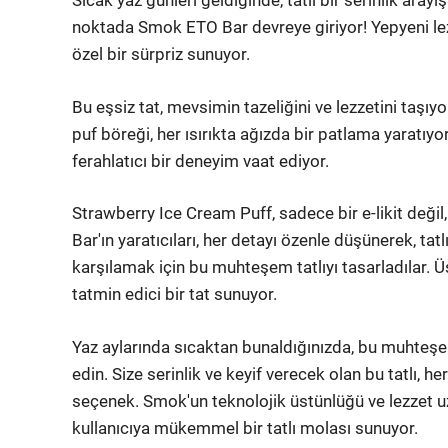
Sıcak yaz günleri geldiğinde, tatlı bir serinlik arayı
noktada Smok ETO Bar devreye giriyor! Yepyeni le
özel bir sürpriz sunuyor.
Bu eşsiz tat, mevsimin tazeliğini ve lezzetini taşıy
puf böreği, her ısırıkta ağızda bir patlama yaratıyor.
ferahlatıcı bir deneyim vaat ediyor.
Strawberry Ice Cream Puff, sadece bir e-likit deği
Bar'ın yaratıcıları, her detayı özenle düşünerek, tatlı
karşılamak için bu muhteşem tatlıyı tasarladılar. Ü
tatmin edici bir tat sunuyor.
Yaz aylarında sıcaktan bunaldığınızda, bu muhteş
edin. Size serinlik ve keyif verecek olan bu tatlı, he
seçenek. Smok'un teknolojik üstünlüğü ve lezzet u
kullanıcıya mükemmel bir tatlı molası sunuyor.