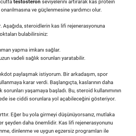
vücutta
testosteron
seviyelerini artırarak kas protein
zlı onarılmasına ve güçlenmesine yardımcı olur.
. Aşağıda, steroidlerin kas lifi rejenerasyonuna
ktaları bulabilirsiniz:
renman yapma imkanı sağlar.
zun vadeli sağlık sorunları yaratabilir.
r anekdot paylaşmak istiyorum. Bir arkadaşım, spor
ullanmaya karar verdi. Başlangıçta, kaslarının daha
ık sorunları yaşamaya başladı. Bu, steroid kullanımının
de ise ciddi sorunlara yol açabileceğini gösteriyor.
arttır. Eğer bu yola girmeyi düşünüyorsanız, mutlaka
er şeyden daha önemlidir. Kas lifi rejenerasyonunu
lenme, dinlenme ve uygun egzersiz programları ile