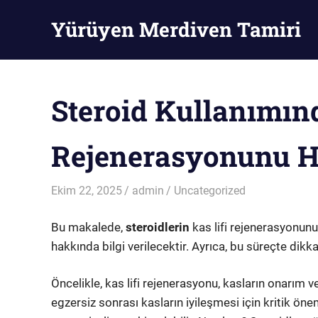
Skip
Yürüyen Merdiven Tamiri
to
content
Yürüyen
Merdiven
Tamiri
Steroid Kullanımınd
Rejenerasyonunu H
Ekim 22, 2025
admin
Uncategorized
Bu makalede,
steroidlerin
kas lifi rejenerasyonunu n
hakkında bilgi verilecektir. Ayrıca, bu süreçte dikk
Öncelikle, kas lifi rejenerasyonu, kasların onarım 
egzersiz sonrası kasların iyileşmesi için kritik öne