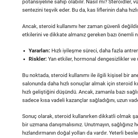
potansiyeline sahip olabilir. Nasıl mı? Steroidler, 
sentezini teşvik eder. Bu da, kas liflerinin daha hı
Ancak, steroid kullanımı her zaman güvenli değildir
etkilerini ve dikkate almanız gereken bazı önemli no
Yararları:
Hızlı iyileşme süreci, daha fazla ant
Riskler:
Yan etkiler, hormonal dengesizlikler ve u
Bu noktada, steroid kullanımı ile ilgili kişisel bi
salonunda daha hızlı sonuçlar almak için steroid k
hızlı geliştiğini düşündü. Ancak, zamanla bazı sağl
sadece kısa vadeli kazançlar sağladığını, uzun vade
Sonuç olarak, steroid kullanırken dikkatli olmak ş
bir uzmana danışmalısınız. Unutmayın, sağlığınız h
hızlandırmanın doğal yolları da vardır. Yeterli bes