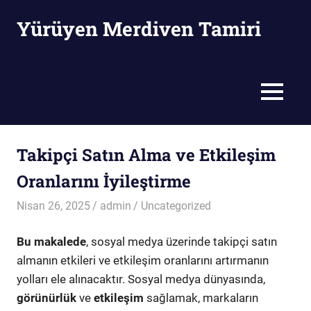
Skip
Yürüyen Merdiven Tamiri
to
content
Yürüyen
Merdiven
Tamiri
MENU
Takipçi Satın Alma ve Etkileşim
Oranlarını İyileştirme
Nisan 26, 2025
admin
Uncategorized
Bu makalede
, sosyal medya üzerinde takipçi satın
almanın etkileri ve etkileşim oranlarını artırmanın
yolları ele alınacaktır. Sosyal medya dünyasında,
görünürlük
ve
etkileşim
sağlamak, markaların