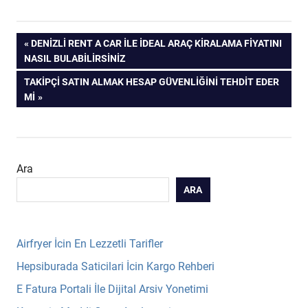
Yazı
PREVIOUS
DENIZLI RENT A CAR İLE İDEAL ARAÇ KIRALAMA FIYATINI
POST:
NASIL BULABILIRSINIZ
gezinmesi
NEXT
TAKIPÇI SATIN ALMAK HESAP GÜVENLIĞINI TEHDIT EDER
POST:
MI
Ara
ARA
Airfryer İcin En Lezzetli Tarifler
Hepsiburada Saticilari İcin Kargo Rehberi
E Fatura Portali İle Dijital Arsiv Yonetimi