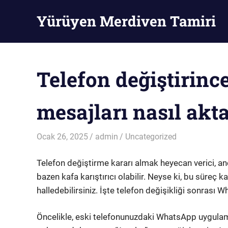
Skip
Yürüyen Merdiven Tamiri
to
content
Yürüyen
Merdiven
Tamiri
Telefon değiştirin
mesajları nasıl akta
Ocak 26, 2025
admin
Uncategorized
Telefon değiştirme kararı almak heyecan verici, a
bazen kafa karıştırıcı olabilir. Neyse ki, bu süreç
halledebilirsiniz. İşte telefon değişikliği sonrası 
Öncelikle, eski telefonunuzdaki WhatsApp uygulam