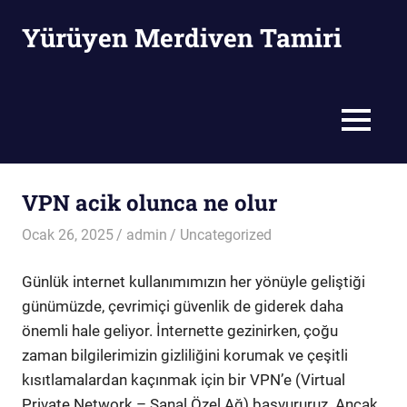
Skip
Yürüyen Merdiven Tamiri
to
content
Yürüyen
Merdiven
Tamiri
MENU
VPN acik olunca ne olur
Ocak 26, 2025
admin
Uncategorized
Günlük internet kullanımımızın her yönüyle geliştiği
günümüzde, çevrimiçi güvenlik de giderek daha
önemli hale geliyor. İnternette gezinirken, çoğu
zaman bilgilerimizin gizliliğini korumak ve çeşitli
kısıtlamalardan kaçınmak için bir VPN’e (Virtual
Private Network – Sanal Özel Ağ) başvururuz. Ancak,