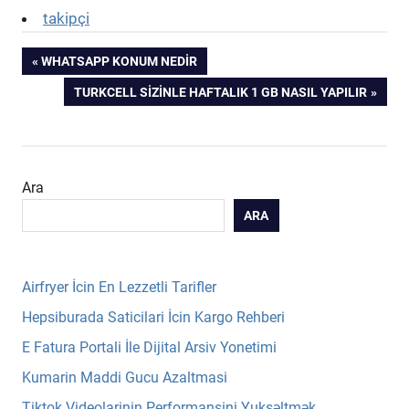
takipçi
Yazı
PREVIOUS
WHATSAPP KONUM NEDIR
POST:
NEXT
TURKCELL SIZINLE HAFTALIK 1 GB NASIL YAPILIR
gezinmesi
POST:
Ara
ARA
Airfryer İcin En Lezzetli Tarifler
Hepsiburada Saticilari İcin Kargo Rehberi
E Fatura Portali İle Dijital Arsiv Yonetimi
Kumarin Maddi Gucu Azaltmasi
Tiktok Videolarinin Performansini Yuksəltmək