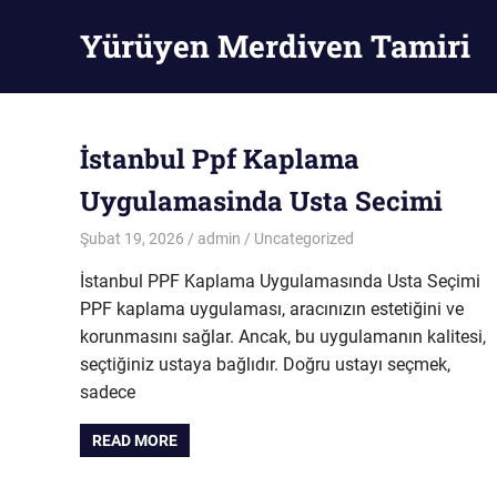
Skip
Yürüyen Merdiven Tamiri
to
content
Yürüyen
Merdiven
Tamiri
İstanbul Ppf Kaplama
Uygulamasinda Usta Secimi
Şubat 19, 2026
admin
Uncategorized
İstanbul PPF Kaplama Uygulamasında Usta Seçimi
PPF kaplama uygulaması, aracınızın estetiğini ve
korunmasını sağlar. Ancak, bu uygulamanın kalitesi,
seçtiğiniz ustaya bağlıdır. Doğru ustayı seçmek,
sadece
READ MORE