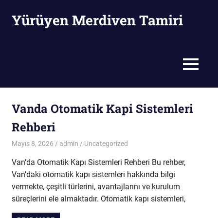
Skip
Yürüyen Merdiven Tamiri
to
content
Yürüyen
Merdiven
Tamiri
MENU
Vanda Otomatik Kapi Sistemleri
Rehberi
Mayıs 8, 2026
admin
Uncategorized
Van’da Otomatik Kapı Sistemleri Rehberi Bu rehber,
Van’daki otomatik kapı sistemleri hakkında bilgi
vermekte, çeşitli türlerini, avantajlarını ve kurulum
süreçlerini ele almaktadır. Otomatik kapı sistemleri,