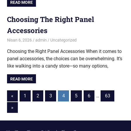
READ MORE
Choosing The Right Panel
Accessories
Nisan 6, 2026
admin
Uncategorized
Choosing the Right Panel Accessories When it comes to
panel accessories, the choices can be overwhelming. It’s
like walking into a candy store—so many options,
READ MORE
Yazı
Previous
«
1
2
3
4
5
6
…
63
Posts
sayfalaması
Next
»
Posts